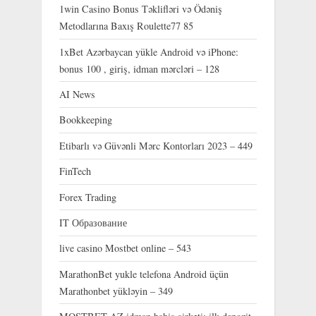
1win Casino Bonus Təklifləri və Ödəniş
Metodlarına Baxış Roulette77 85
1xBet Azərbaycan yükle Android və iPhone:
bonus 100 , giriş, idman mərcləri – 128
AI News
Bookkeeping
Etibarlı və Güvənli Mərc Kontorları 2023 – 449
FinTech
Forex Trading
IT Образование
live casino Mostbet online – 543
MarathonBet yukle telefona Android üçün
Marathonbet yükləyin – 349