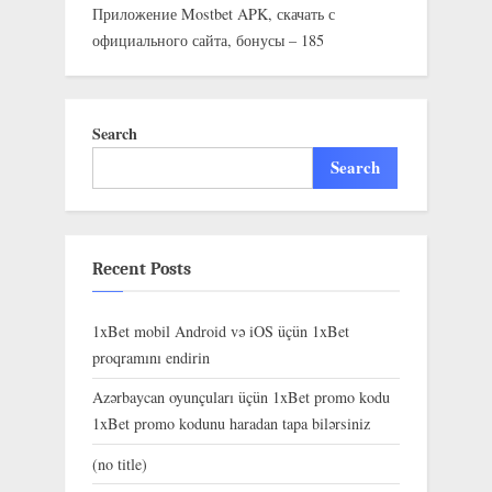
Приложение Mostbet APK, скачать с
официального сайта, бонусы – 185
Search
Search
Recent Posts
1xBet mobil Android və iOS üçün 1xBet
proqramını endirin
Azərbaycan oyunçuları üçün 1xBet promo kodu
1xBet promo kodunu haradan tapa bilərsiniz
(no title)