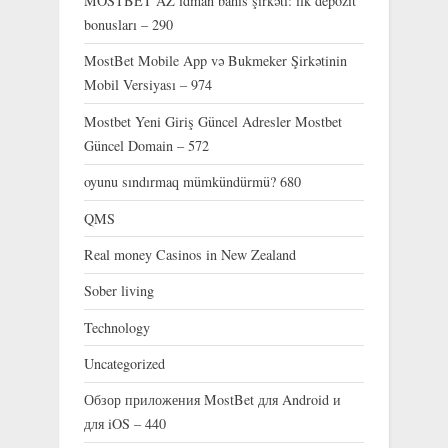
MOSTBET AZ idman bahis şirkəti: ilk depozit
bonusları – 290
MostBet Mobile App və Bukmeker Şirkətinin
Mobil Versiyası – 974
Mostbet Yeni Giriş Güncel Adresler Mostbet
Güncel Domain – 572
oyunu sındırmaq mümkündürmü? 680
QMS
Real money Casinos in New Zealand
Sober living
Technology
Uncategorized
Обзор приложения MostBet для Android и
для iOS – 440