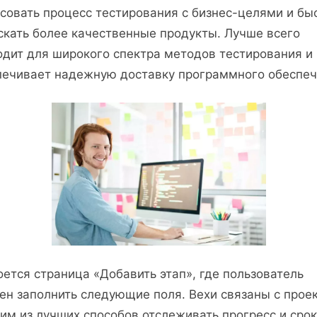
асовать процесс тестирования с бизнес-целями и бы
скать более качественные продукты. Лучше всего
одит для широкого спектра методов тестирования и
печивает надежную доставку программного обеспеч
ется страница «Добавить этап», где пользователь
ен заполнить следующие поля. Вехи связаны с прое
им из лучших способов отслеживать прогресс и срок