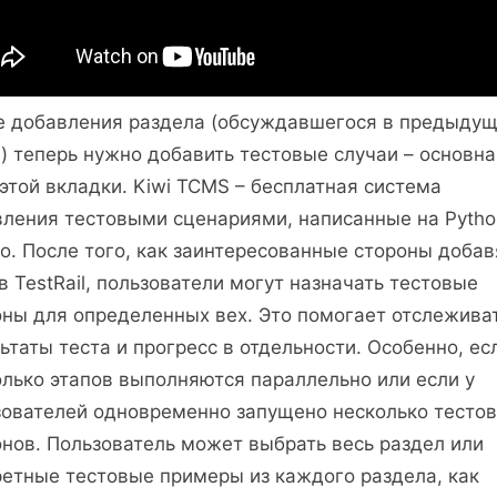
е добавления раздела (обсуждавшегося в предыду
) теперь нужно добавить тестовые случаи – основна
этой вкладки. Kiwi TCMS – бесплатная система
вления тестовыми сценариями, написанные на Pytho
o. После того, как заинтересованные стороны добав
в TestRail, пользователи могут назначать тестовые
оны для определенных вех. Это помогает отслежива
ьтаты теста и прогресс в отдельности. Особенно, ес
олько этапов выполняются параллельно или если у
зователей одновременно запущено несколько тесто
онов. Пользователь может выбрать весь раздел или
ретные тестовые примеры из каждого раздела, как