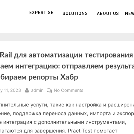
EXPERTISE
SOLUTIONS
ABOUT US
NEW
tRail для автоматизации тестирования
аем интеграцию: отправляем результ
обираем репорты Хабр
y 11, 2023
admin
No Comments
нительные услуги, такие как настройка и расширен
ние, поддержка переноса данных, импорта и экспор
е интеграция с дополнительными инструментами,
агаются для завершения. PractiTest помогает