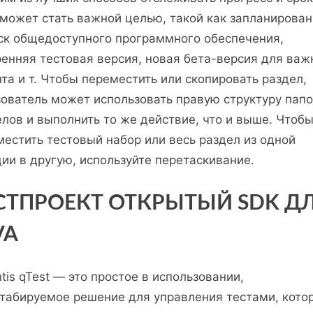
 может стать важной целью, такой как запланирова
ск общедоступного программного обеспечения,
ренняя тестовая версия, новая бета-версия для важ
та и т. Чтобы переместить или скопировать раздел,
зователь может использовать правую структуру папо
лов и выполнить то же действие, что и выше. Чтоб
естить тестовый набор или весь раздел из одной
ии в другую, используйте перетаскивание.
СТПРОЕКТ ОТКРЫТЫЙ SDK Д
VA
ntis qTest — это простое в использовании,
табируемое решение для управления тестами, кото