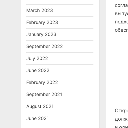
согл
March 2023
выпу
подх
February 2023
обес
January 2023
September 2022
July 2022
June 2022
February 2022
September 2021
August 2021
Откро
June 2021
долж
и одн