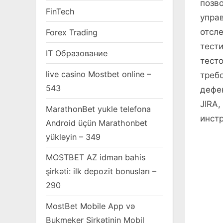
позв
FinTech
упра
отсл
Forex Trading
тест
IT Образование
тест
live casino Mostbet online –
треб
543
дефе
JIRA,
MarathonBet yukle telefona
инст
Android üçün Marathonbet
yükləyin – 349
MOSTBET AZ idman bahis
şirkəti: ilk depozit bonusları –
290
MostBet Mobile App və
Bukmeker Şirkətinin Mobil