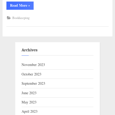
Read More
»
Bookkeeping
Archives
November 2023
October 2023
September 2023
June 2023
May 2023
April 2023