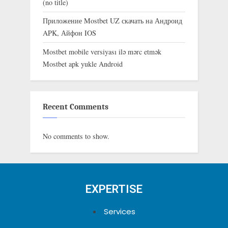
(no title)
Приложение Mostbet UZ скачать на Андроид
APK, Айфон IOS
Mostbet mobile versiyası ilə mərc etmək
Mostbet apk yukle Android
Recent Comments
No comments to show.
EXPERTISE
Services