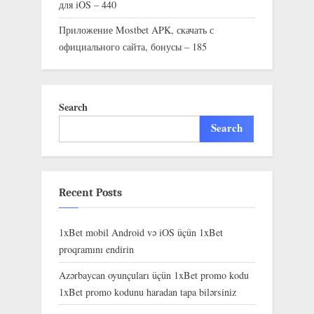
для iOS – 440
Приложение Mostbet APK, скачать с
официального сайта, бонусы – 185
Search
Search
Recent Posts
1xBet mobil Android və iOS üçün 1xBet
proqramını endirin
Azərbaycan oyunçuları üçün 1xBet promo kodu
1xBet promo kodunu haradan tapa bilərsiniz