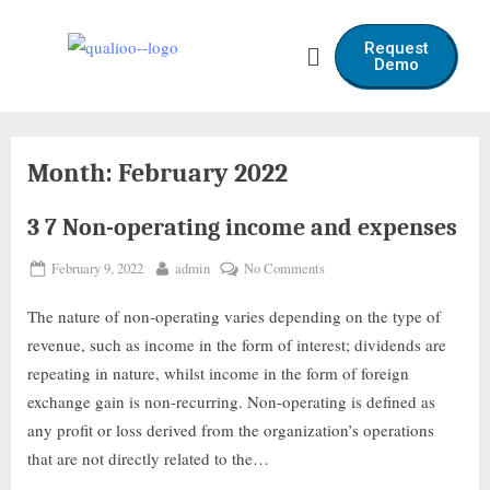
Request
Demo
Month:
February 2022
3 7 Non-operating income and expenses
February 9, 2022
admin
No Comments
The nature of non-operating varies depending on the type of
revenue, such as income in the form of interest; dividends are
repeating in nature, whilst income in the form of foreign
exchange gain is non-recurring. Non-operating is defined as
any profit or loss derived from the organization’s operations
that are not directly related to the…