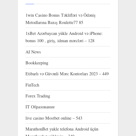
1win Casino Bonus Təklifləri və Ödəniş
Metodlarına Baxış Roulette77 85
1xBet Azərbaycan yükle Android və iPhone:
bonus 100 , giriş, idman mərcləri – 128
AI News
Bookkeeping
Etibarlı və Güvənli Mərc Kontorları 2023 – 449
FinTech
Forex Trading
IT Образование
live casino Mostbet online – 543
MarathonBet yukle telefona Android üçün