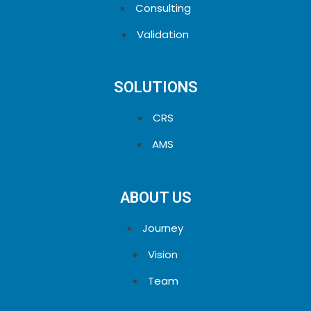
Consulting
Validation
SOLUTIONS
CRS
AMS
ABOUT US
Journey
Vision
Team