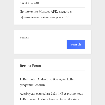
для iOS – 440
Приложение Mostbet APK, скачать с
официального сайта, бонусы – 185
Search
Search
Recent Posts
1xBet mobil Android və iOS üçün 1xBet
proqramını endirin
Azərbaycan oyunçuları üçün 1xBet promo kodu
1xBet promo kodunu haradan tapa bilərsiniz