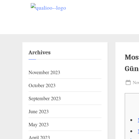
Archives
Mos
Gün
November 2023
Nov
October 2023
September 2023
June 2023
May 2023
April 2023