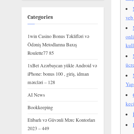
veb
Categories
1win Casino Bonus Təklifləri və
onli
Ödəniş Metodlarına Baxış
kul
Roulette77 85
ücr
1xBet Azərbaycan yükle Android və
iPhone: bonus 100 , giriş, idman
mərcləri – 128
Yapı
AI News
keç
Bookkeeping
Etibarlı və Güvənli Mərc Kontorları
2023 – 449