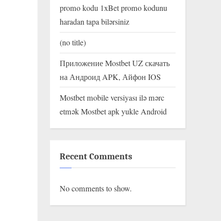
promo kodu 1xBet promo kodunu
haradan tapa bilərsiniz
(no title)
Приложение Mostbet UZ скачать
на Андроид APK, Айфон IOS
Mostbet mobile versiyası ilə mərc
etmək Mostbet apk yukle Android
Recent Comments
No comments to show.