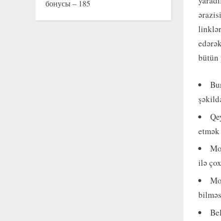
yarad
бонусы – 185
ərazis
linklə
edərək
bütün 
Bur
şəkild
Qey
etmək
Mob
ilə ço
Mos
bilməs
Bel