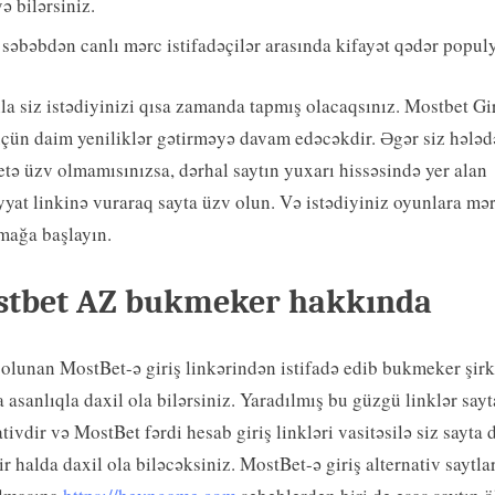
ə bilərsiniz.
səbəbdən canlı mərc istifadəçilər arasında kifayət qədər populy
a siz istədiyinizi qısa zamanda tapmış olacaqsınız. Mostbet Gi
üçün daim yeniliklər gətirməyə davam edəcəkdir. Əgər siz hələd
tə üzv olmamısınızsa, dərhal saytın yuxarı hissəsində yer alan
yat linkinə vuraraq sayta üzv olun. Və istədiyiniz oyunlara mə
mağa başlayın.
stbet AZ bukmeker hakkında
 olunan MostBet-ə giriş linkərindən istifadə edib bukmeker şirk
a asanlıqla daxil ola bilərsiniz. Yaradılmış bu güzgü linklər sayt
ativdir və MostBet fərdi hesab giriş linkləri vasitəsilə siz sayta 
ir halda daxil ola biləcəksiniz. MostBet-ə giriş alternativ saytla