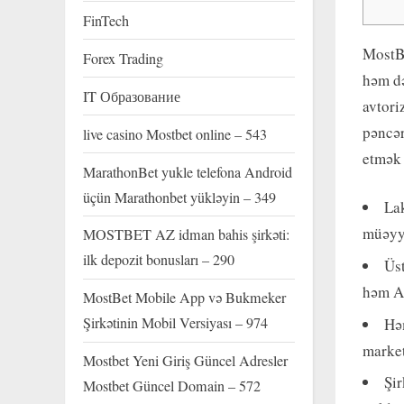
FinTech
MostBe
Forex Trading
həm də
IT Образование
avtori
pəncər
live casino Mostbet online – 543
etmək 
MarathonBet yukle telefona Android
üçün Marathonbet yükləyin – 349
Lak
müəyyə
MOSTBET AZ idman bahis şirkəti:
ilk depozit bonusları – 290
Üs
həm An
MostBet Mobile App və Bukmeker
Şirkətinin Mobil Versiyası – 974
Həm
market
Mostbet Yeni Giriş Güncel Adresler
Şir
Mostbet Güncel Domain – 572