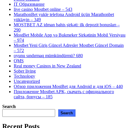
IT Образование
live casino Mostbet online – 543
MarathonBet yukle telefona Android üçün Marathonbet
yükləyin – 349
MOSTBET AZ idman bahis şirkəti: ilk depozit bonusları –
290
MostBet Mobile App və Bukmeker Şirkətinin Mobil Versiyası
– 974
Mostbet Yeni Giriş Güncel Adresler Mostbet Güncel Domain
– 572
oyunu sındırmaq mümkündürmü? 680
QMS
Real money Casinos in New Zealand
Sober living
Technology
Uncategorized
Обзор приложения MostBet для Android и для iOS – 440
Приложение Mostbet APK, скачать с официального
сайта, бонусы – 185
Search
Search
Recent Posts