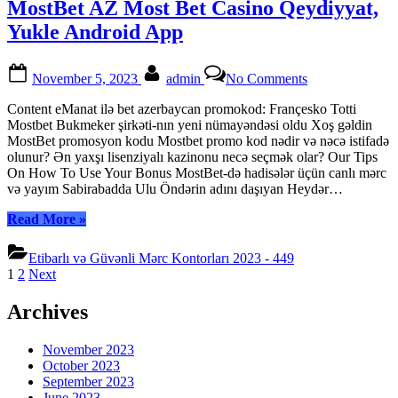
MostBet AZ Most Bet Casino Qeydiyyat,
Şirkətinin
Mobil
Yukle Android App
Versiyası”
Posted
By
on
November 5, 2023
admin
No Comments
on
MostBet
AZ
Content eManat ilə bet azerbaycan promokod: Françesko Totti
Most
Mostbet Bukmeker şirkəti-nın yeni nümayəndəsi oldu Xoş gəldin
Bet
MostBet promosyon kodu Mostbet promo kod nədir və nəcə istifadə
Casino
olunur? Ən yaxşı lisenziyalı kazinonu necə seçmək olar? Our Tips
Qeydiyyat,
On How To Use Your Bonus MostBet-də hadisələr üçün canlı mərc
Yukle
və yayım Sabirabadda Ulu Öndərin adını daşıyan Heydər…
Android
App
“MostBet
Read More
»
AZ
Most
Etibarlı və Güvənli Mərc Kontorları 2023 - 449
Bet
Posts
1
2
Next
Casino
pagination
Qeydiyyat,
Archives
Yukle
Android
App”
November 2023
October 2023
September 2023
June 2023