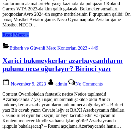
oyun
kontorunun əlamətləri Ən yaxşı kazinolarda pul qazan! Roland
qaydaları
Garros WTA 2023-də kim qalib gələcək. Bukmeker əmsalları,
və
proqnozlar Avro 2024-ün seçmə mərhələsinin F qrupunun qalibi: Ön
strategiyaları
baxış Mostbet Aviator game: Necə Oynamaq olar Aviator game
Mostbet NECƏ…
“Pin-
Read More
»
Up
Aviator:
Etibarlı və Güvənli Mərc Kontorları 2023 - 449
oyun
qaydaları
Xarici bukmeykerlər azərbaycanlıların
və
strategiyaları”
pulunu necə oğurlayır? Birinci yazı
Posted
By
on
November 5, 2023
admin
No Comments
on
Xarici
bukmeykerlər
Content Qvardioladan fantastik nəticə Nəticə tapılmadı!
azərbaycanlıları
Azərbaycanda 7 yaşlı uşaq müəmmalı şəkildə öldü Xarici
pulunu
bukmeykerlər azərbaycanlıların pulunu necə oğurlayır? – Birinci
necə
yazı Bir cavab yazın Cavabı ləğv et BAXI Azərbaycanın filialları
oğurlayır?
Casino rulet oyunları: seçin, onlayn təcrübə edin və qazanın!
Birinci
Kontent menecer kimdir və hansı işləri görür? Azərbaycanda
yazı
işıqpulu bahalaşacaq? – Rəsmi açıqlama Azərbaycanda hansı…