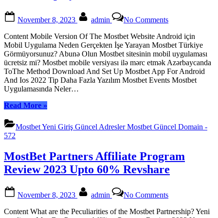
Posted
By
on
November 8, 2023
admin
No Comments
on
Mostbet
mobile
Content Mobile Version Of The Mostbet Website Android için
versiyası
Mobil Uygulama Neden Gerçekten İşe Yarayan Mostbet Türkiye
ilə
Görmüyorsunuz? Abunə Olun Mostbet sitesinin mobil uygulaması
mərc
ücretsiz mi? Mostbet mobile versiyası ilə mərc etmək Azərbaycanda
etmək
ToThe Method Download And Set Up Mostbet App For Android
Mostbet
And Ios 2022 Tip Daha Fazla Yazılım Mostbet Events Mostbet
apk
Uygulamasında Neler…
yukle
Android
“Mostbet
Read More
»
mobile
versiyası
Mostbet Yeni Giriş Güncel Adresler Mostbet Güncel Domain -
ilə
572
mərc
etmək
MostBet Partners Affiliate Program
Mostbet
apk
Review 2023 Upto 60% Revshare
yukle
Android”
Posted
By
on
November 8, 2023
admin
No Comments
on
MostBet
Partners
Content What are the Peculiarities of the Mostbet Partnership? Yeni
Affiliate