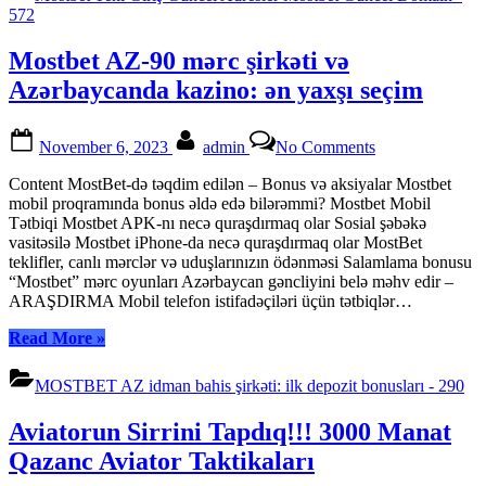
AZ
572
Azerbaycan
casino”
Mostbet AZ-90 mərc şirkəti və
Azərbaycanda kazino: ən yaxşı seçim
Posted
By
on
November 6, 2023
admin
No Comments
on
Mostbet
AZ-
Content MostBet-də təqdim edilən – Bonus və aksiyalar Mostbet
90
mobil proqramında bonus əldə edə bilərəmmi? Mostbet Mobil
mərc
Tətbiqi Mostbet APK-nı necə quraşdırmaq olar Sosial şəbəkə
şirkəti
vasitəsilə Mostbet iPhone-da necə quraşdırmaq olar MostBet
və
teklifler, canlı mərclər və uduşlarınızın ödənməsi Salamlama bonusu
Azərbaycanda
“Mostbet” mərc oyunları Azərbaycan gəncliyini belə məhv edir –
kazino:
ARAŞDIRMA Mobil telefon istifadəçiləri üçün tətbiqlər…
ən
yaxşı
“Mostbet
Read More
»
seçim
AZ-
90
MOSTBET AZ idman bahis şirkəti: ilk depozit bonusları - 290
mərc
şirkəti
Aviatorun Sirrini Tapdıq!!! 3000 Manat
və
Azərbaycanda
Qazanc Aviator Taktikaları
kazino: