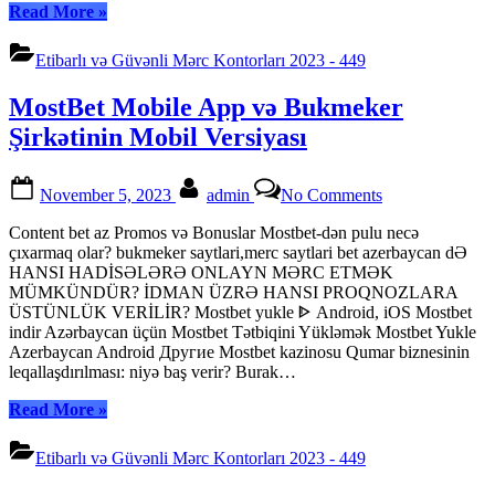
“Xarici
Read More
»
bukmeykerlər
azərbaycanlıların
Etibarlı və Güvənli Mərc Kontorları 2023 - 449
pulunu
necə
MostBet Mobile App və Bukmeker
oğurlayır?
Birinci
Şirkətinin Mobil Versiyası
yazı”
Posted
By
on
November 5, 2023
admin
No Comments
on
MostBet
Mobile
Content bet az Promos və Bonuslar Mostbet-dən pulu necə
App
çıxarmaq olar? bukmeker saytlari,merc saytlari bet azerbaycan dƏ
və
HANSI HADİSƏLƏRƏ ONLAYN MƏRC ETMƏK
Bukmeker
MÜMKÜNDÜR? İDMAN ÜZRƏ HANSI PROQNOZLARA
Şirkətinin
ÜSTÜNLÜK VERİLİR? Mostbet yukle ᐈ Android, iOS Mostbet
Mobil
indir Azərbaycan üçün Mostbet Tətbiqini Yükləmək Mostbet Yukle
Versiyası
Azerbaycan Android Другие Mostbet kazinosu Qumar biznesinin
leqallaşdırılması: niyə baş verir? Burak…
“MostBet
Read More
»
Mobile
App
Etibarlı və Güvənli Mərc Kontorları 2023 - 449
və
Bukmeker