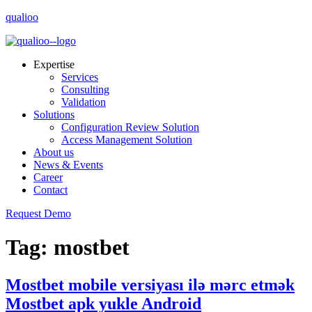
qualioo
Menu
Expertise
Services
Consulting
Validation
Solutions
Configuration Review Solution
Access Management Solution
About us
News & Events
Career
Contact
Request Demo
Tag:
mostbet
Mostbet mobile versiyası ilə mərc etmək
Mostbet apk yukle Android