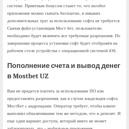
системе. Приятным бонусом станет то, что mostbet
приложение можно скачать бесплатно, и никаких
дополнительных трат за использование софта не требуется.
Скачав файл-установщик Мост бет, пользователю
необходимо будет включить все требуемые разрешения. По
завершении процесса установки софт будет отображён на
рабочем столе устройства с операционной системой iOS.
Пополнение счета и вывод денег
в Mostbet UZ
Вам не придется платить за использование ПО или
предоставлять разрешения, как в случае владельцев софта
МостБет c андроидами. Оператор требует, чтобы клиент
выполнял обналичивание тем же методом, что и депозит. И
еще один вариант доступа, который никто не может
заблокировать, это – мобильные приложения.