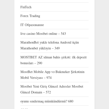
FinTech
Forex Trading
IT Образование
live casino Mostbet online – 543
MarathonBet yukle telefona Android üçün
Marathonbet yükləyin – 349
MOSTBET AZ idman bahis şirkəti: ilk depozit
bonusları – 290
MostBet Mobile App və Bukmeker Şirkətinin
Mobil Versiyası – 974
Mostbet Yeni Giriş Güncel Adresler Mostbet
Güncel Domain – 572
oyunu sındırmaq mümkündürmü? 680