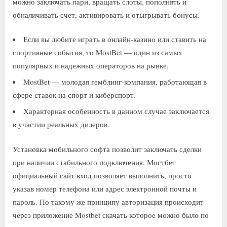
можно заключать пари, вращать слоты, пополнять и
обналичивать счет, активировать и отыгрывать бонусы.
Если вы любите играть в онлайн-казино или ставить на
спортивные события, то MostBet — один из самых
популярных и надежных операторов на рынке.
MostBet — молодая гемблинг-компания, работающая в
сфере ставок на спорт и киберспорт.
Характерная особенность в данном случае заключается
в участии реальных дилеров.
Установка мобильного софта позволит заключать сделки
при наличии стабильного подключения. Мостбет
официальный сайт вход позволяет выполнить, просто
указав номер телефона или адрес электронной почты и
пароль. По такому же принципу авторизация происходит
через приложение Mostbet скачать которое можно было по