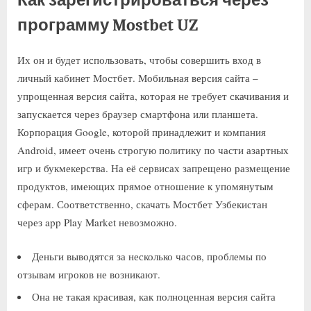
программу Mostbet UZ
Их он и будет использовать, чтобы совершить вход в
личный кабинет Мостбет. Мобильная версия сайта –
упрощенная версия сайта, которая не требует скачивания и
запускается через браузер смартфона или планшета.
Корпорация Google, которой принадлежит и компания
Android, имеет очень строгую политику по части азартных
игр и букмекерства. На её сервисах запрещено размещение
продуктов, имеющих прямое отношение к упомянутым
сферам. Соответственно, скачать Мостбет Узбекистан
через app Play Market невозможно.
Деньги выводятся за несколько часов, проблемы по
отзывам игроков не возникают.
Она не такая красивая, как полноценная версия сайта