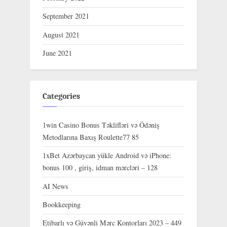
September 2021
August 2021
June 2021
Categories
1win Casino Bonus Təklifləri və Ödəniş
Metodlarına Baxış Roulette77 85
1xBet Azərbaycan yükle Android və iPhone:
bonus 100 , giriş, idman mərcləri – 128
AI News
Bookkeeping
Etibarlı və Güvənli Mərc Kontorları 2023 – 449