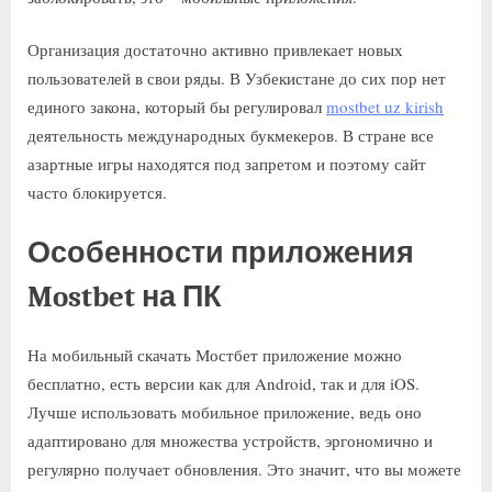
Организация достаточно активно привлекает новых
пользователей в свои ряды. В Узбекистане до сих пор нет
единого закона, который бы регулировал
mostbet uz kirish
деятельность международных букмекеров. В стране все
азартные игры находятся под запретом и поэтому сайт
часто блокируется.
Особенности приложения
Mostbet на ПК
На мобильный скачать Мостбет приложение можно
бесплатно, есть версии как для Android, так и для iOS.
Лучше использовать мобильное приложение, ведь оно
адаптировано для множества устройств, эргономично и
регулярно получает обновления. Это значит, что вы можете