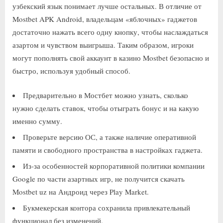
узбекский язык понимает лучше остальных. В отличие от
Mostbet APK Android, владельцам «яблочных» гаджетов
достаточно нажать всего одну кнопку, чтобы наслаждаться
азартом и чувством выигрыша. Таким образом, игроки
могут пополнять свой аккаунт в казино Mostbet безопасно и
быстро, используя удобный способ.
Предварительно в Мостбет можно узнать, сколько
нужно сделать ставок, чтобы отыграть бонус и на какую
именно сумму.
Проверьте версию ОС, а также наличие оперативной
памяти и свободного пространства в настройках гаджета.
Из-за особенностей корпоративной политики компании
Google по части азартных игр, не получится скачать
Mostbet uz на Андроид через Play Market.
Букмекерская контора сохранила привлекательный
функционал без изменений.