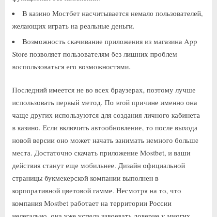
В казино Мостбет насчитывается немало пользователей,
желающих играть на реальные деньги.
Возможность скачивание приложения из магазина App
Store позволяет пользователям без лишних проблем
воспользоваться его возможностями.
Последний имеется не во всех браузерах, поэтому лучше
использовать первый метод. По этой причине именно она
чаще других используются для создания личного кабинета
в казино. Если включить автообновление, то после выхода
новой версии оно может начать занимать немного больше
места. Достаточно скачать приложение Mostbet, и ваши
действия станут еще мобильнее. Дизайн официальной
страницы букмекерской компании выполнен в
корпоративной цветовой гамме. Несмотря на то, что
компания Mostbet работает на территории России
нелегально, она уже успела завоевать доверие у многих