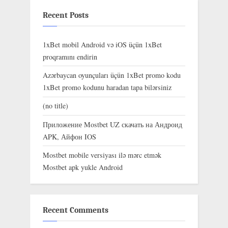
Recent Posts
1xBet mobil Android və iOS üçün 1xBet
proqramını endirin
Azərbaycan oyunçuları üçün 1xBet promo kodu
1xBet promo kodunu haradan tapa bilərsiniz
(no title)
Приложение Mostbet UZ скачать на Андроид
APK, Айфон IOS
Mostbet mobile versiyası ilə mərc etmək
Mostbet apk yukle Android
Recent Comments