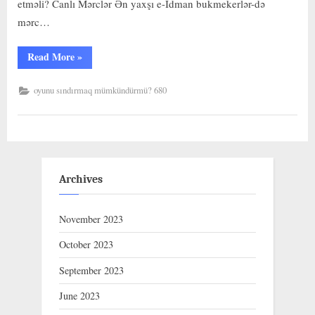
etməli? Canlı Mərclər Ən yaxşı e-İdman bukmekerlər-də
mərc…
Read More
»
oyunu sındırmaq mümkündürmü? 680
Archives
November 2023
October 2023
September 2023
June 2023