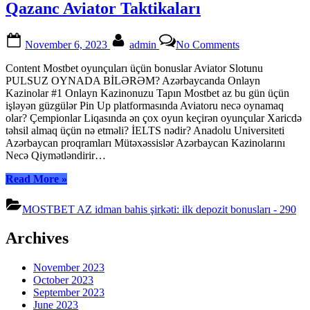
Azərbaycanda
Qazanc Aviator Taktikaları
kazino:
ən
Posted
By
on
yaxşı
November 6, 2023
admin
No Comments
on
Aviatorun
seçim”
Sirrini
Content Mostbet oyunçuları üçün bonuslar Aviator Slotunu
Tapdıq!!!
PULSUZ OYNADA BİLƏRƏM? Azərbaycanda Onlayn
3000
Kazinolar #1 Onlayn Kazinonuzu Tapın Mostbet az bu gün üçün
Manat
işləyən güzgülər Pin Up platformasında Aviatoru necə oynamaq
Qazanc
olar? Çempionlar Liqasında ən çox oyun keçirən oyunçular Xaricdə
Aviator
təhsil almaq üçün nə etməli? İELTS nədir? Anadolu Universiteti
Taktikaları
Azərbaycan proqramları Mütəxəssislər Azərbaycan Kazinolarını
Necə Qiymətləndirir…
“Aviatorun
Read More
»
Sirrini
Tapdıq!!!
MOSTBET AZ idman bahis şirkəti: ilk depozit bonusları - 290
3000
Manat
Archives
Qazanc
Aviator
Taktikaları”
November 2023
October 2023
September 2023
June 2023