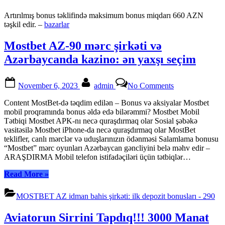
Artırılmış bonus təklifində maksimum bonus miqdarı 660 AZN
təşkil edir. –
bazarlar
Mostbet AZ-90 mərc şirkəti və
Azərbaycanda kazino: ən yaxşı seçim
Posted
By
on
November 6, 2023
admin
No Comments
on
Mostbet
AZ-
Content MostBet-də təqdim edilən – Bonus və aksiyalar Mostbet
90
mobil proqramında bonus əldə edə bilərəmmi? Mostbet Mobil
mərc
Tətbiqi Mostbet APK-nı necə quraşdırmaq olar Sosial şəbəkə
şirkəti
vasitəsilə Mostbet iPhone-da necə quraşdırmaq olar MostBet
və
teklifler, canlı mərclər və uduşlarınızın ödənməsi Salamlama bonusu
Azərbaycanda
“Mostbet” mərc oyunları Azərbaycan gəncliyini belə məhv edir –
kazino:
ARAŞDIRMA Mobil telefon istifadəçiləri üçün tətbiqlər…
ən
yaxşı
“Mostbet
Read More
»
seçim
AZ-
90
MOSTBET AZ idman bahis şirkəti: ilk depozit bonusları - 290
mərc
şirkəti
Aviatorun Sirrini Tapdıq!!! 3000 Manat
və